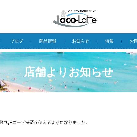
ブログ
商品情報
お知らせ
特集
お
|
|
|
|
|
店舗よりお知らせ
際にQRコード決済が使えるようになりました。